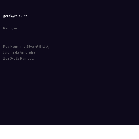
geral@raiox.pt
Redação
Rua Hermínia Silva nº 8 LJ A,
Jardim da Amoreira
2620-535 Ramada