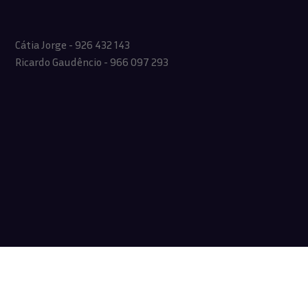
Cátia Jorge - 926 432 143
Ricardo Gaudêncio - 966 097 293