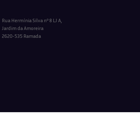
Rua Hermínia Silva nº 8 LJ A,
Jardim da Amoreira
2620-535 Ramada