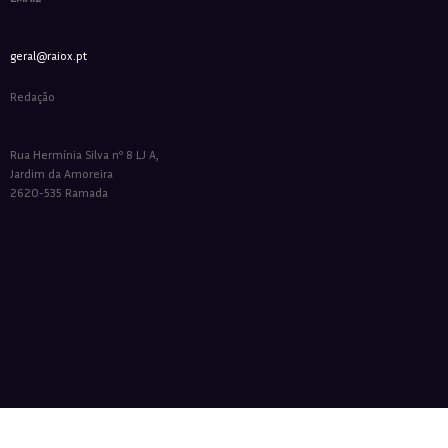
geral@raiox.pt
Redação
Rua Hermínia Silva nº 8 LJ A,
Jardim da Amoreira
2620-535 Ramada