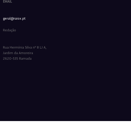
EMAIL
geral@raiox.pt
Redação
Rua Hermínia Silva nº 8 LJ A,
Jardim da Amoreira
2620-535 Ramada