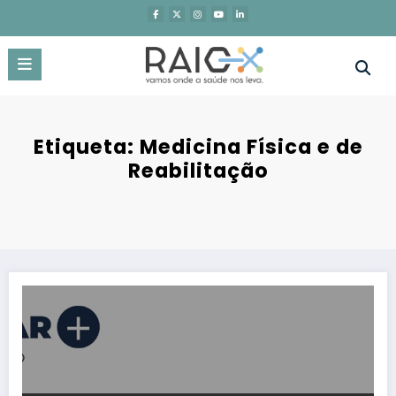
Saltar
para
o
conteúdo
Etiqueta: Medicina Física e de
Reabilitação
SPAVC lança primeira edição do evento Integrar +