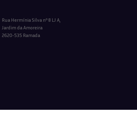
Rua Hermínia Silva nº 8 LJ A,
Jardim da Amoreira
2620-535 Ramada