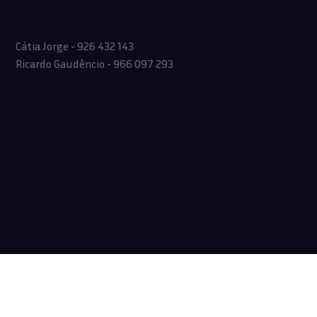
Cátia Jorge - 926 432 143
Ricardo Gaudêncio - 966 097 293