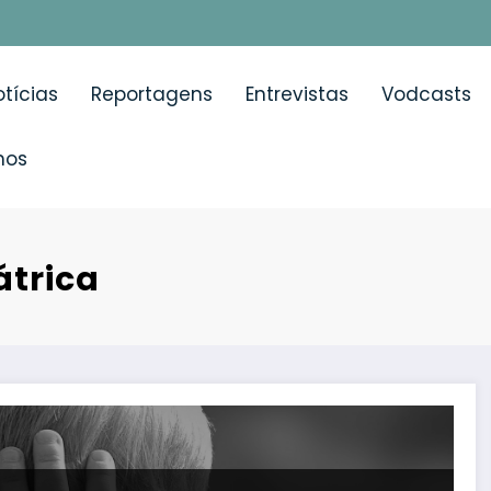
tícias
Reportagens
Entrevistas
Vodcasts
mos
átrica
criança