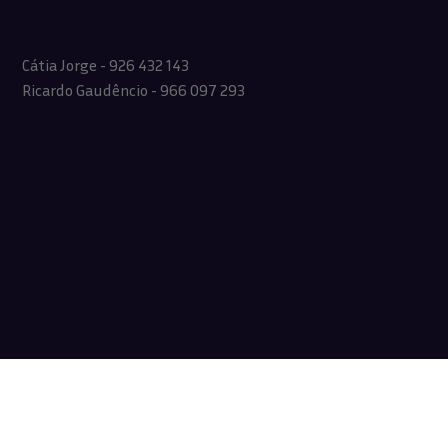
Cátia Jorge - 926 432 143
Ricardo Gaudêncio - 966 097 293