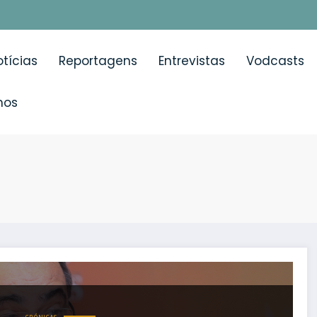
tícias
Reportagens
Entrevistas
Vodcasts
mos
ca não sobrevive 5 anos após o diagnóstico