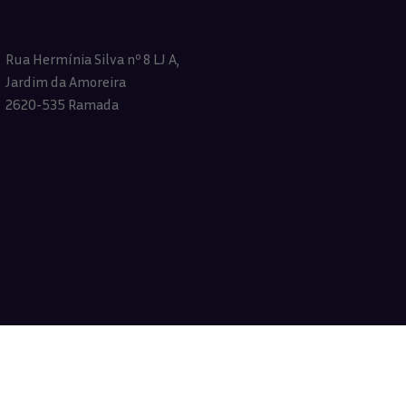
Rua Hermínia Silva nº 8 LJ A,
Jardim da Amoreira
2620-535 Ramada