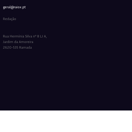
geral@raiox.pt
Redação
Rua Hermínia Silva nº 8 LJ A,
Jardim da Amoreira
2620-535 Ramada