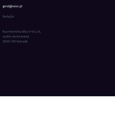
geral@raiox.pt
Redação
Rua Hermínia Silva nº 8 LJ A,
Jardim da Amoreira
2620-535 Ramada