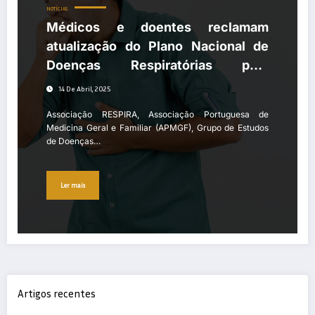
NOTÍCIAS
Médicos e doentes reclamam
atualização do Plano Nacional de
Doenças Respiratórias para
combater subdiagnóstico e
14 De Abril, 2025
subtratamento da DPOC
Associação RESPIRA, Associação Portuguesa de
Medicina Geral e Familiar (APMGF), Grupo de Estudos
de Doenças…
Ler mais
Artigos recentes