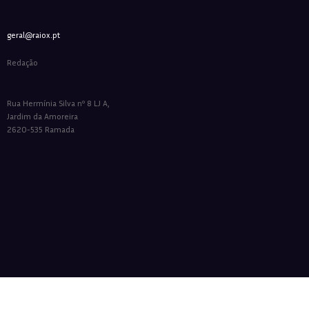
geral@raiox.pt
Redação
Rua Hermínia Silva nº 8 LJ A,
Jardim da Amoreira
2620-535 Ramada