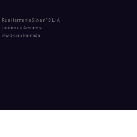
Rua Hermínia Silva nº 8 LJ A,
Jardim da Amoreira
2620-535 Ramada