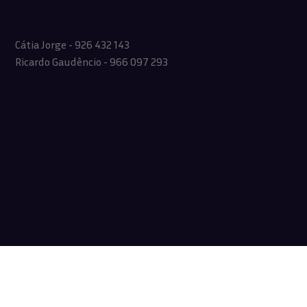
Cátia Jorge - 926 432 143
Ricardo Gaudêncio - 966 097 293