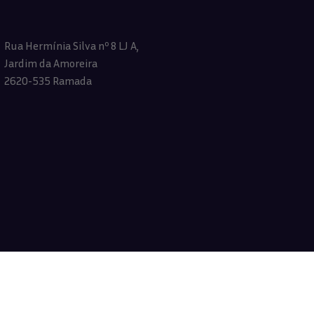
Rua Hermínia Silva nº 8 LJ A,
Jardim da Amoreira
2620-535 Ramada