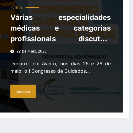
NOTÍCIAS
Várias especialidades
médicas e categorias
profissionais discutem
Medicina Respiratória desde
22 De Maio, 2023
os Cuidados Intensivos ao
Decorre, em Aveiro, nos dias 25 e 26 de
Domicílio
maio, o I Congresso de Cuidados…
Ler mais