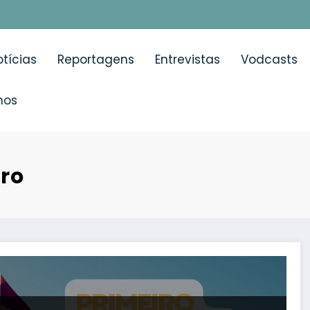
tícias
Reportagens
Entrevistas
Vodcasts
mos
tro
ionais discutem Medicina Respiratória desde os Cuidados 