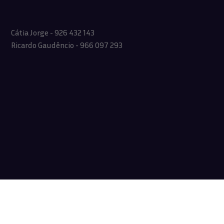
Cátia Jorge - 926 432 143
Ricardo Gaudêncio - 966 097 293