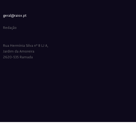
geral@raiox.pt
Redação
Rua Hermínia Silva nº 8 LJ A,
Jardim da Amoreira
2620-535 Ramada