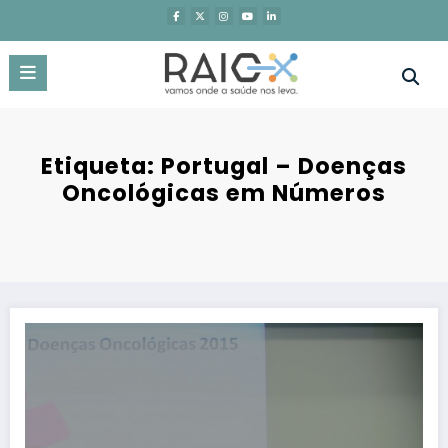
Saltar
para
o
conteúdo
Etiqueta: Portugal – Doenças
Oncológicas em Números
Incidência de cancro aumenta, mas mortalidade diminui