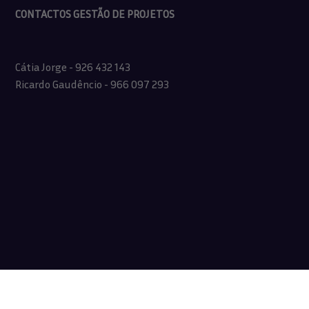
CONTACTOS GESTÃO DE PROJETOS
Cátia Jorge - 926 432 143
Ricardo Gaudêncio - 966 097 293