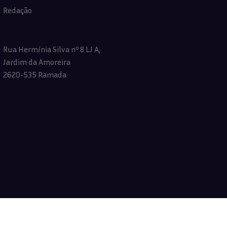
Redação
Rua Hermínia Silva nº 8 LJ A,
Jardim da Amoreira
2620-535 Ramada