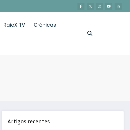
RaioX TV
Crónicas
alidade de vida dos mais velhos?
Artigos recentes