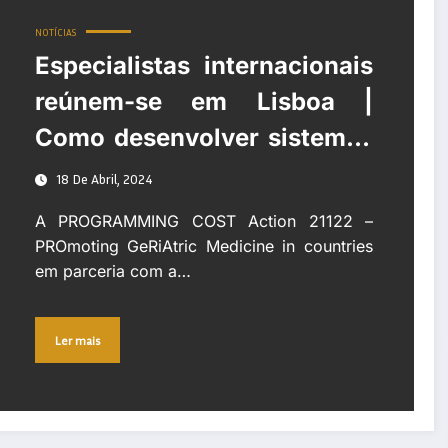
NOTÍCIAS
Especialistas internacionais
reúnem-se em Lisboa |
Como desenvolver sistemas
de saúde que melhorem a
18 De Abril, 2024
qualidade de vida dos mais
A PROGRAMMING COST Action 21122 –
velhos?
PROmoting GeRiAtric Medicine in countries
em parceria com a…
Ler mais