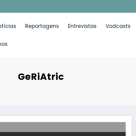
tícias
Reportagens
Entrevistas
Vodcasts
mos
 GeRiAtric
| Como desenvolver sistemas de saúde que melhorem a qu