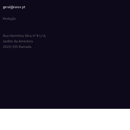
geral@raiox.pt
Redação
Rua Hermínia Silva nº 8 LJ A,
Jardim da Amoreira
2620-535 Ramada