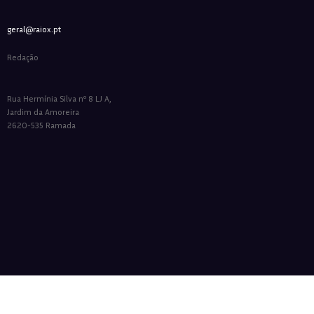
geral@raiox.pt
Redação
Rua Hermínia Silva nº 8 LJ A,
Jardim da Amoreira
2620-535 Ramada