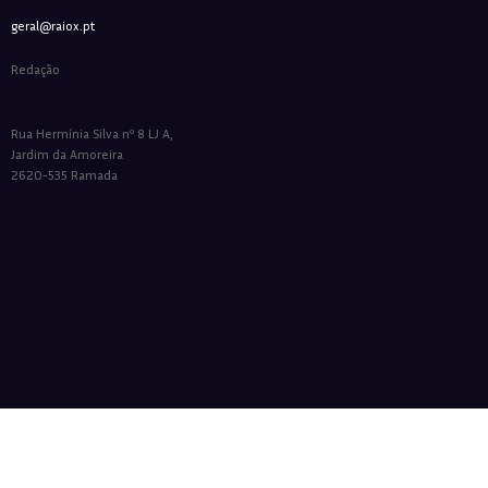
geral@raiox.pt
Redação
Rua Hermínia Silva nº 8 LJ A,
Jardim da Amoreira
2620-535 Ramada