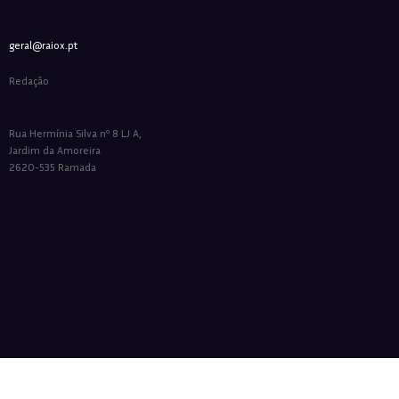
geral@raiox.pt
Redação
Rua Hermínia Silva nº 8 LJ A,
Jardim da Amoreira
2620-535 Ramada