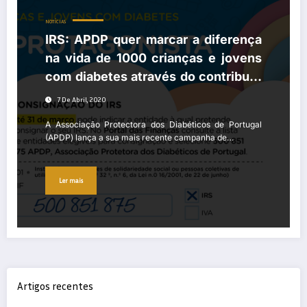
NOTÍCIAS
IRS: APDP quer marcar a diferença
na vida de 1000 crianças e jovens
com diabetes através do contributo
de todos
7 De Abril, 2020
A Associação Protectora dos Diabéticos de Portugal
(APDP) lança a sua mais recente campanha de…
Ler mais
Artigos recentes