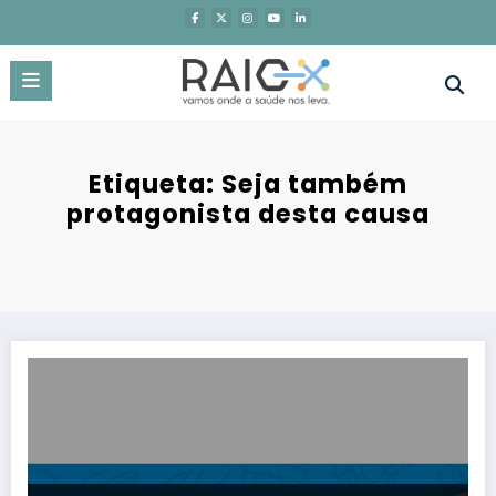
Saltar
para
o
conteúdo
Etiqueta: Seja também
protagonista desta causa
IRS: APDP quer marcar a diferença na vida de 1000 crianças e joven