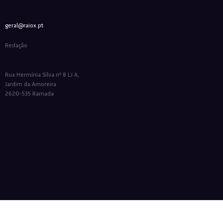
geral@raiox.pt
Redação
Rua Hermínia Silva nº 8 LJ A,
Jardim da Amoreira
2620-535 Ramada