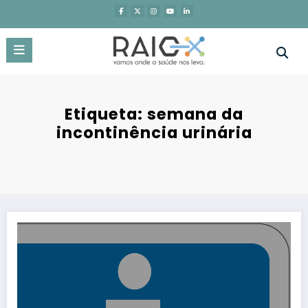
Saltar
para
o
conteúdo
Etiqueta: semana da
incontinência urinária
Cirurgia de ambulatório e pavimento pélvico