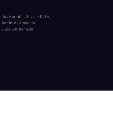
Rua Hermínia Silva nº 8 LJ A,
Jardim da Amoreira
2620-535 Ramada