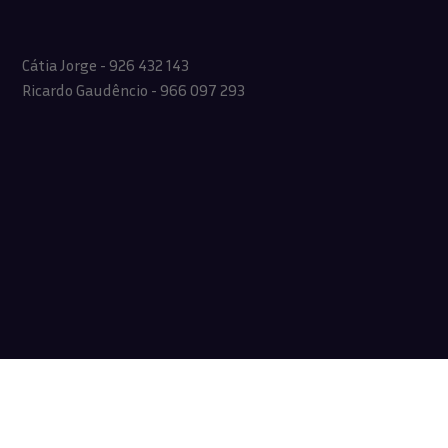
Cátia Jorge - 926 432 143
Ricardo Gaudêncio - 966 097 293