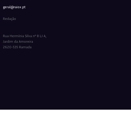
geral@raiox.pt
Redação
Rua Hermínia Silva nº 8 LJ A,
Jardim da Amoreira
2620-535 Ramada