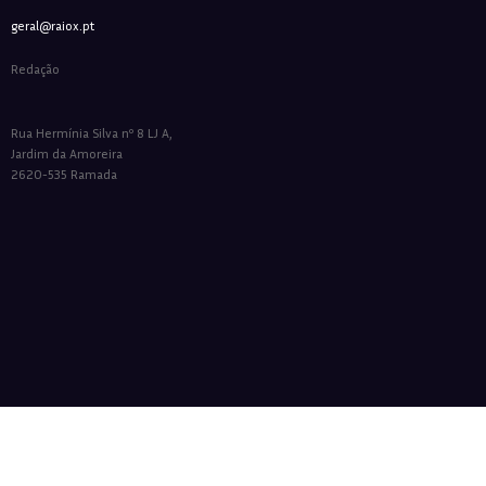
geral@raiox.pt
Redação
Rua Hermínia Silva nº 8 LJ A,
Jardim da Amoreira
2620-535 Ramada