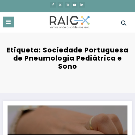
Saltar
para
o
conteúdo
Etiqueta: Sociedade Portuguesa
de Pneumologia Pediátrica e
Sono
Sociedades médicas apelam à inclusão dos doentes neuromuscula