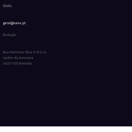
EMAIL
geral@raiox.pt
Redação
Rua Hermínia Silva nº 8 LJ A,
Jardim da Amoreira
2620-535 Ramada