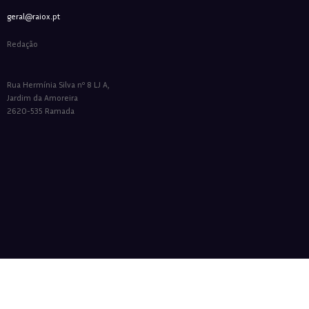
geral@raiox.pt
Redação
Rua Hermínia Silva nº 8 LJ A,
Jardim da Amoreira
2620-535 Ramada