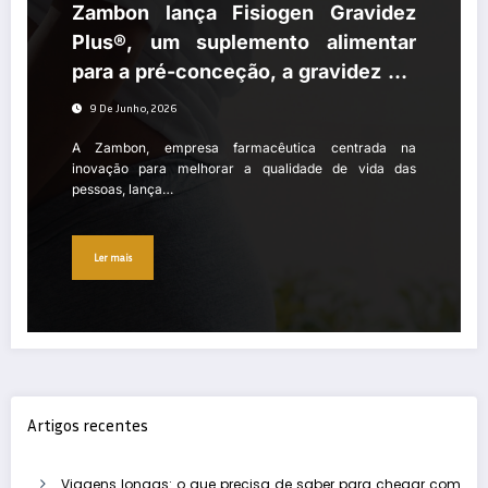
Zambon lança Fisiogen Gravidez
Plus®, um suplemento alimentar
para a pré-conceção, a gravidez e o
pós-parto
9 De Junho, 2026
A Zambon, empresa farmacêutica centrada na
inovação para melhorar a qualidade de vida das
pessoas, lança…
Ler mais
Artigos recentes
Viagens longas: o que precisa de saber para chegar com