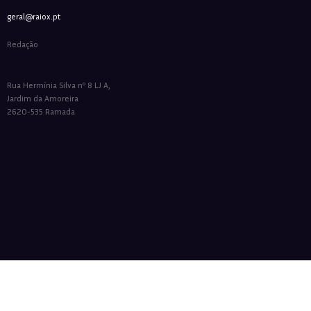
geral@raiox.pt
Redação
Rua Hermínia Silva nº 8 LJ A,
Jardim da Amoreira
2620-535 Ramada