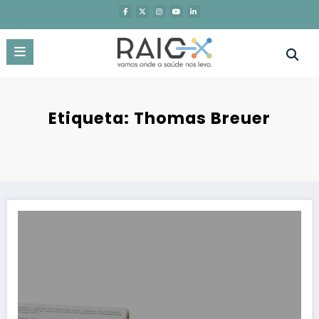
Saltar
para
o
conteúdo
Etiqueta: Thomas Breuer
Restricted content