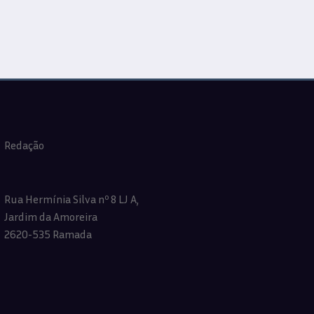
Redação
Rua Hermínia Silva nº 8 LJ A,
Jardim da Amoreira
2620-535 Ramada