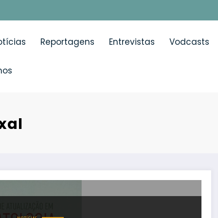
tícias
Reportagens
Entrevistas
Vodcasts
mos
xal
nereologia de Almada