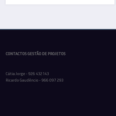
CONTACTOS GESTÃO DE PROJETOS
Cátia Jorge - 926 432 143
Ricardo Gaudêncio - 966 097 293