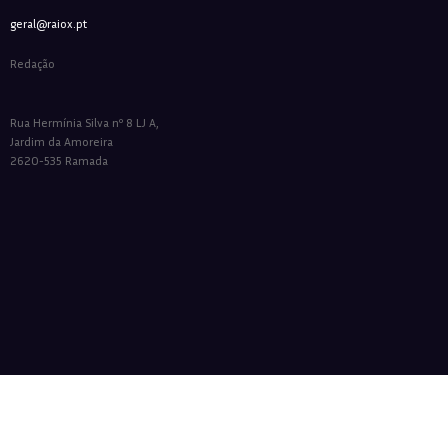
geral@raiox.pt
Redação
Rua Hermínia Silva nº 8 LJ A,
Jardim da Amoreira
2620-535 Ramada