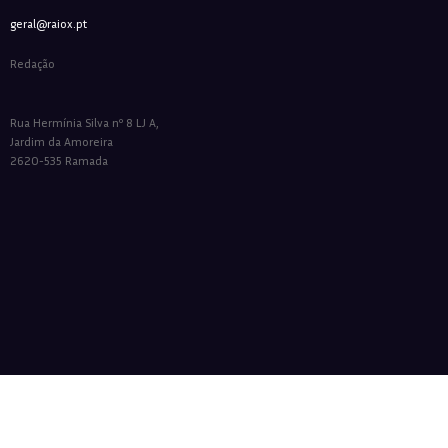
geral@raiox.pt
Redação
Rua Hermínia Silva nº 8 LJ A,
Jardim da Amoreira
2620-535 Ramada