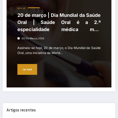
NOTÍCIAS
20 de março | Dia Mundial da Saúde
Oral | Saúde Oral é a 2.ª
especialidade médica mais
consultada pelos portugueses
20 De Março, 2024
Assinala-se hoje, 20 de março, o Dia Mundial da Saúde
Oral, uma iniciativa da World…
Ler mais
Artigos recentes