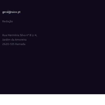
geral@raiox.pt
Redação
Rua Hermínia Silva nº 8 LJ A,
Jardim da Amoreira
2620-535 Ramada