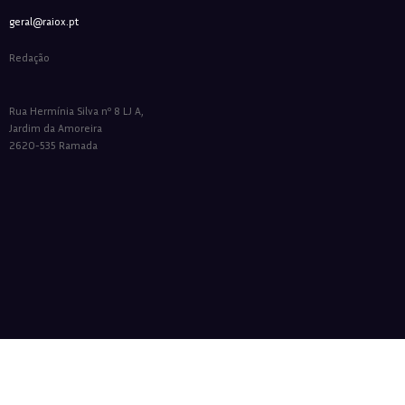
geral@raiox.pt
Redação
Rua Hermínia Silva nº 8 LJ A,
Jardim da Amoreira
2620-535 Ramada