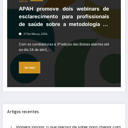
NOTÍCIAS
APAH promove dois webinars de
esclarecimento para profissionais
de saúde sobre a metodologia de
Value Based Healthcare
27 De Março, 2024
Com as candidaturas à 3ª edição das Bolsas abertas até
ao dia 24 de abril,…
Ler mais
Artigos recentes
Viagens longas: o que precisa de saber para chegar com