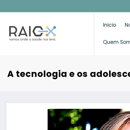
Saltar
para
o
Inicio
No
conteúdo
Quem So
A tecnologia e os adolesc