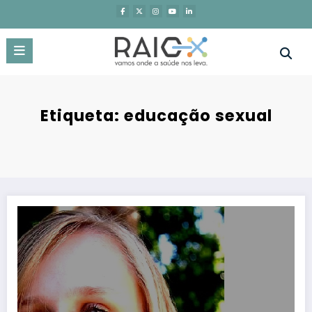
Saltar
para
o
conteúdo
Etiqueta: educação sexual
A tecnologia e os adolescentes