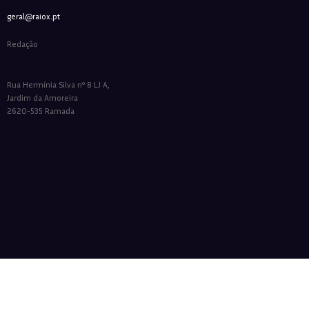
geral@raiox.pt
Redação
Rua Hermínia Silva nº 8 LJ A,
Jardim da Amoreira
2620-535 Ramada