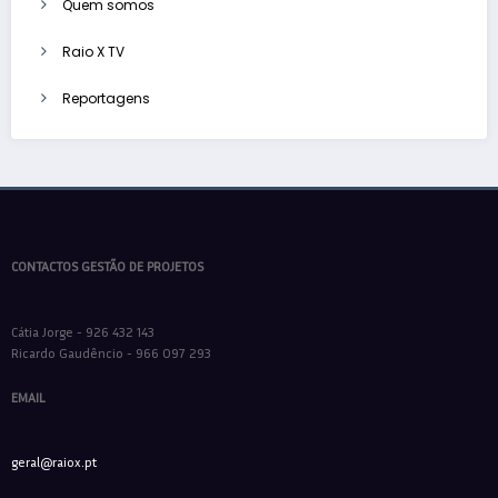
Quem somos
Raio X TV
Reportagens
CONTACTOS GESTÃO DE PROJETOS
Cátia Jorge - 926 432 143
Ricardo Gaudêncio - 966 097 293
EMAIL
geral@raiox.pt