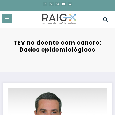
Saltar
para
o
conteúdo
TEV no doente com cancro:
Dados epidemiológicos