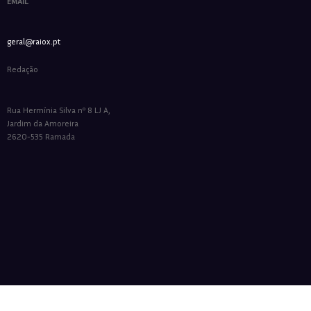
EMAIL
geral@raiox.pt
Redação
Rua Hermínia Silva nº 8 LJ A,
Jardim da Amoreira
2620-535 Ramada