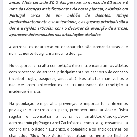
ancas. Afeta cerca de 80 % das pessoas com mais de 60 anos e é
uma das doenças mais frequentes do nosso planeta, existindo em
Portugal cerca de um milhão de doentes. Atinge
predominantemente o sexo feminino, e as queixas principais são a
dor e a rigidez articular. Com o decorrer da evolução da artrose,
aparecem deformidades nas articulações afetadas.
A artrose, osteoartrose ou osteoartrite são nomenclaturas que
normalmente designam a mesma doença.
No desporto, e na alta competição é normal encontrarmos atletas
com processos de artrose, principalmente no desporto de contato
(futebol, rugby, basquete, andebol…). Nos atletas mais velhos e
naqueles com antecedentes de traumatismos de repetição a
incidência é maior.
Na população em geral a prevenção é importante, e devemos
privilegiar o controlo do peso, promover uma atividade física
regular e aconselhar a toma de antihttps://raiox.pt/wp-
admin/admin.php?page=wpcf7artrósicos como a glucosamina, a
condroitina, o ácido hialurónico, o colagénio e os antioxidantes, os
chamados “Slow Drug Action”, que atuam somente ao final de