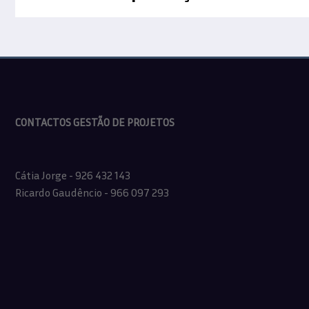
CONTACTOS GESTÃO DE PROJETOS
Cátia Jorge - 926 432 143
Ricardo Gaudêncio - 966 097 293