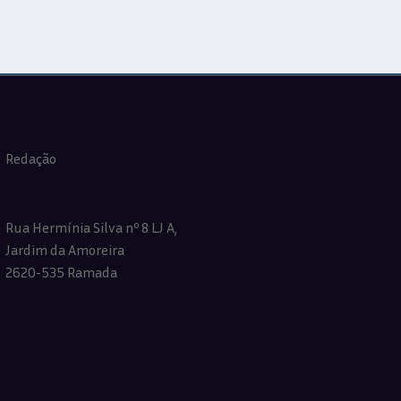
Redação
Rua Hermínia Silva nº 8 LJ A,
Jardim da Amoreira
2620-535 Ramada