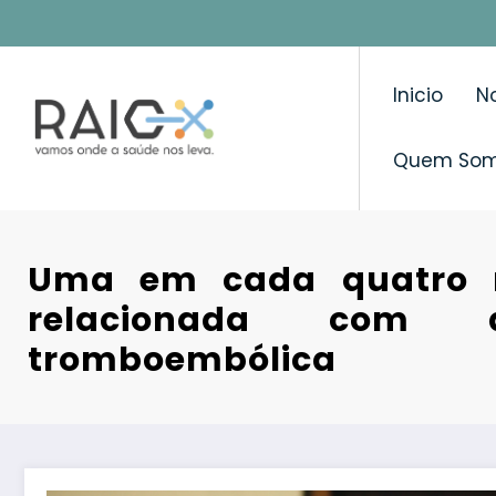
Saltar
para
o
Inicio
No
conteúdo
Quem So
Uma em cada quatro m
relacionada com 
tromboembólica