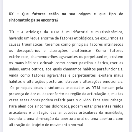
RX – Que fatores estão na sua origem e que tipo de
sintomatologia se encontra?
TO –
A etiologia da DTM é multifatorial e multissistémica,
havendo um leque enorme de fatores etiológicos. Se excluirmos as
causas traumáticas, teremos como principais fatores intrínsecos
os desequilíbrios e alterações anatómicas. Como fatores
extrínsecos, chamemos-lhes agravantes ou perpetuantes, existem
os maus hábitos oclusais como comer pastilha elástica, roer as
unhas, entre outros, aos quais chamamos hábitos parafuncionais.
Ainda como fatores agravantes e perpetuantes, existem maus
hábitos e alterações posturais, stresse e alterações emocionais.
Os principais sinais e sintomas associados às DTM passam pela
presença de dor ou desconforto na região da articulação e, muitas
vezes estas dores podem referir para o ouvido, face e/ou cabeça.
Para além dos sintomas dolorosos, podem estar presentes ruídos
articulares e limitação das amplitudes articulares da mandíbula,
levando a uma diminuição da abertura oral ou uma abertura com
alteração do trajeto de movimento normal.