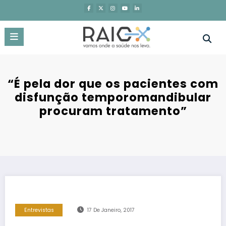
Saltar
para
o
conteúdo
“É pela dor que os pacientes com
disfunção temporomandibular
procuram tratamento”
Entrevistas
17 De Janeiro, 2017