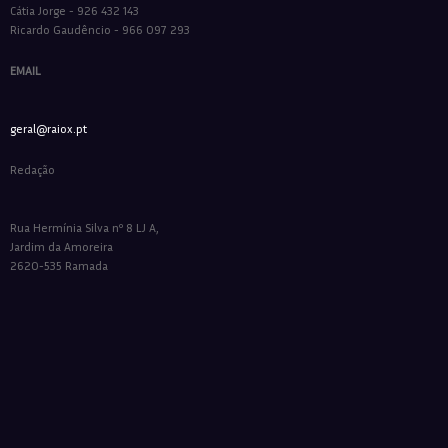
Cátia Jorge - 926 432 143
Ricardo Gaudêncio - 966 097 293
EMAIL
geral@raiox.pt
Redação
Rua Hermínia Silva nº 8 LJ A,
Jardim da Amoreira
2620-535 Ramada