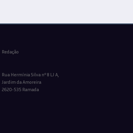
Redação
Rua Hermínia Silva nº 8 LJ A,
Jardim da Amoreira
2620-535 Ramada