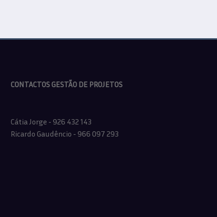
CONTACTOS GESTÃO DE PROJETOS
Cátia Jorge - 926 432 143
Ricardo Gaudêncio - 966 097 293