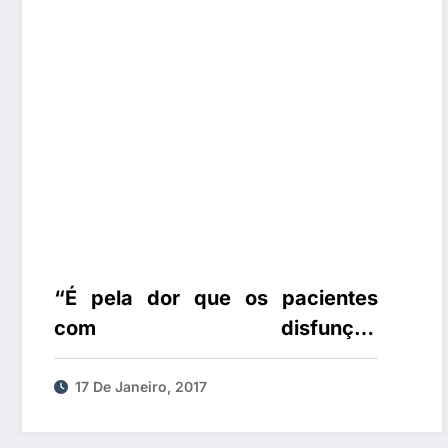
“É pela dor que os pacientes
com disfunção
temporomandibular procuram
tratamento”
17 De Janeiro, 2017