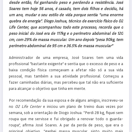
desde então, foi ganhando peso e perdendo a resistência. José
Soares tem hoje 56 anos, é casado, tem dois filhos e decidiu, há
um ano, mudar o seu estilo de vida porque sentia “uma enorme
quebra de energia”. Diogo Joshua, técnico de exercício físico do O2
Life Center, que acompanhou todo este processo, recorda que o
peso inicial do José era de 117kg e o perímetro abdominal de 120
cm, com 29% de massa muscular. Um ano depois “pesa 90kg, tem
perímetro abdominal de 95 cm e 36.5% de massa muscular”
Administrador de uma empresa, José Soares tem uma vida
profissional “bastante exigente” e sentia que o excesso de peso e a
baixa condição física começavam a afetar não só a sua vida
pessoal, mas também a sua atividade profissional. Começou a
fazer caminhadas diárias, mas percebeu que tal não era suficiente
para alcançar o objetivo que tinha em mente.
Por recomendação da sua esposa e de alguns amigos, inscreveu-se
no
O2 Life Center
e iniciou um plano de treino duas vezes por
semana, sob a orientação de Diogo Joshua. “Perdi 28 kg, fiquei sem
roupa que me servisse e fui obrigado a renovar todo o guarda-
roupa”, afirma José Soares. A par da perda de peso, que era o
principal objetivo, “ganhei massa muscular, sinto muito mais