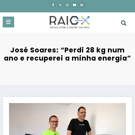
Saltar
para
o
conteúdo
José Soares: “Perdi 28 kg num
ano e recuperei a minha energia”