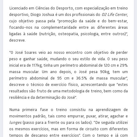
Licenciado em Ciências do Desporto, com especialização em treino
desportivo, Diogo Joshua é um dos profissionais do
O2 Life Center
,
cujo objetivo passa pela “promoção da saúde e do bem-estar,
focando-nos na complementaridade entre as diferentes áreas
ligadas à saúde (nutrição, osteopatia, psicologia, entre outros)”,
descreve.
“O José Soares veio ao nosso encontro com objetivo de perder
peso e ganhar saúde, mudando o seu estilo de vida. O seu peso
inicial era de 117kg, tinha um perímetro abdominal de 120 cm e 29%
massa muscular. Um ano depois, o José pesa 90kg, tem um
perímetro abdominal de 95 cm e 36.5% de massa muscular”,
descreve o técnico de exercício físico, acrescentando que “estes
resultados são fruto de uma metodologia de treino, bem como da
resiliência e da determinação do José”.
Numa primeira fase o treino consistiu na aprendizagem de
movimentos padrão, tais como empurrar, puxar, atirar, agachar e
lunges
(passo para a frente ou para os lados). “De seguida utilizei
os mesmos exercícios, mas em forma de circuito com diferentes
tempos de descanso entre exercícios”. Com o tempo e já com