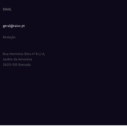
EMAIL
geral@raiox.pt
Redação
Rua Hermínia Silva nº 8 LJ A,
Jardim da Amoreira
2620-535 Ramada