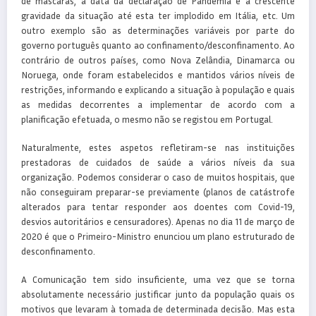
de máscaras, a data da declaração de Pandemia e a crescente
gravidade da situação até esta ter implodido em Itália, etc. Um
outro exemplo são as determinações variáveis por parte do
governo português quanto ao confinamento/desconfinamento. Ao
contrário de outros países, como Nova Zelândia, Dinamarca ou
Noruega, onde foram estabelecidos e mantidos vários níveis de
restrições, informando e explicando a situação à população e quais
as medidas decorrentes a implementar de acordo com a
planificação efetuada, o mesmo não se registou em Portugal.
Naturalmente, estes aspetos refletiram-se nas instituições
prestadoras de cuidados de saúde a vários níveis da sua
organização. Podemos considerar o caso de muitos hospitais, que
não conseguiram preparar-se previamente (planos de catástrofe
alterados para tentar responder aos doentes com Covid-19,
desvios autoritários e censuradores). Apenas no dia 11 de março de
2020 é que o Primeiro-Ministro enunciou um plano estruturado de
desconfinamento.
A Comunicação tem sido insuficiente, uma vez que se torna
absolutamente necessário justificar junto da população quais os
motivos que levaram à tomada de determinada decisão. Mas esta