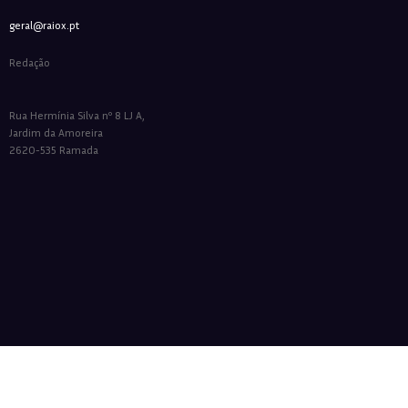
geral@raiox.pt
Redação
Rua Hermínia Silva nº 8 LJ A,
Jardim da Amoreira
2620-535 Ramada