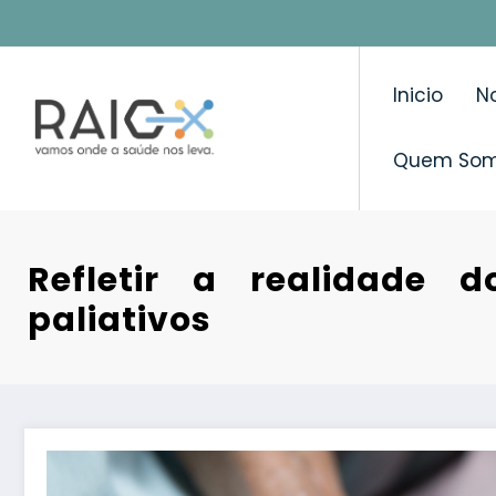
Saltar
para
o
Inicio
No
conteúdo
Quem So
Refletir a realidade d
paliativos