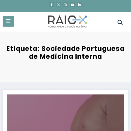
Saltar
para
o
conteúdo
Etiqueta: Sociedade Portuguesa
de Medicina Interna
Obesidade: médicos e doentes exigem ação urgente em manifesto