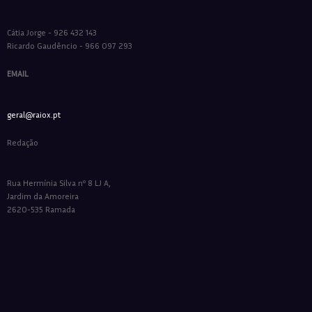
Cátia Jorge - 926 432 143
Ricardo Gaudêncio - 966 097 293
EMAIL
geral@raiox.pt
Redação
Rua Hermínia Silva nº 8 LJ A,
Jardim da Amoreira
2620-535 Ramada