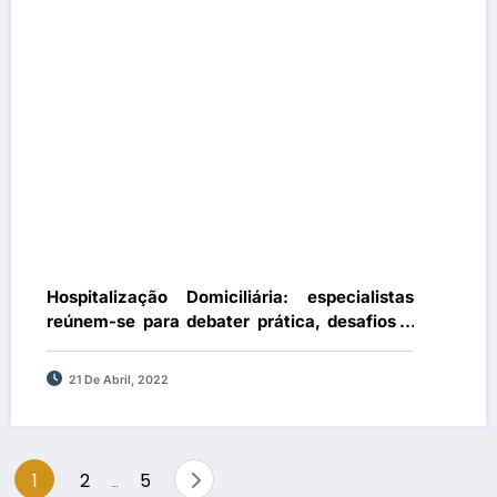
Hospitalização Domiciliária: especialistas
reúnem-se para debater prática, desafios e
impacto no SNS
21 De Abril, 2022
Paginação
1
2
5
…