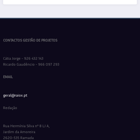
CONTACTOS GESTÃO DE PROJETOS
Cátia Jorge - 926 432 143
Ricardo Gaudêncio - 966 097 293
EMAIL
geral@raiox.pt
Redação
Rua Hermínia Silva nº 8 LJ A,
Jardim da Amoreira
2620-535 Ramada