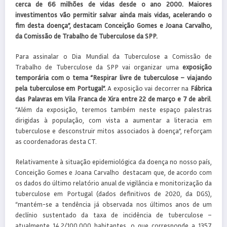
cerca de 66 milhões de vidas desde o ano 2000. Maiores
investimentos vão permitir salvar ainda mais vidas, acelerando o
fim desta doença”, destacam Conceição Gomes e Joana Carvalho,
da Comissão de Trabalho de Tuberculose da SPP.
Para assinalar o Dia Mundial da Tuberculose a Comissão de
Trabalho de Tuberculose da SPP vai organizar uma
exposição
temporária com o tema “Respirar livre de tuberculose – viajando
pela tuberculose em Portugal”.
A exposição vai decorrer na
Fábrica
das Palavras em Vila Franca de Xira entre 22 de março e 7 de abril
.
“Além da exposição, teremos também neste espaço palestras
dirigidas à população, com vista a aumentar a literacia em
tuberculose e desconstruir mitos associados à doença”, reforçam
as coordenadoras desta CT.
Relativamente à situação epidemiológica da doença no nosso país,
Conceição Gomes e Joana Carvalho destacam que, de acordo com
os dados do último relatório anual de vigilância e monitorização da
tuberculose em Portugal (dados definitivos de 2020, da DGS),
“mantém-se a tendência já observada nos últimos anos de um
declínio sustentado da taxa de incidência de tuberculose –
atualmente 14.2/100.000 habitantes, o que corresponde a 1357