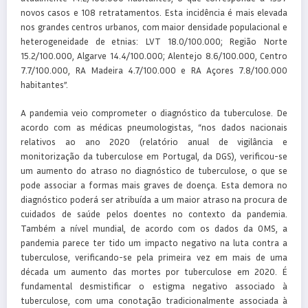
novos casos e 108 retratamentos. Esta incidência é mais elevada
nos grandes centros urbanos, com maior densidade populacional e
heterogeneidade de etnias: LVT 18.0/100.000; Região Norte
15.2/100.000, Algarve 14.4/100.000; Alentejo 8.6/100.000, Centro
7.7/100.000, RA Madeira 4.7/100.000 e RA Açores 7.8/100.000
habitantes”.
A pandemia veio comprometer o diagnóstico da tuberculose. De
acordo com as médicas pneumologistas, “nos dados nacionais
relativos ao ano 2020 (relatório anual de vigilância e
monitorização da tuberculose em Portugal, da DGS), verificou-se
um aumento do atraso no diagnóstico de tuberculose, o que se
pode associar a formas mais graves de doença. Esta demora no
diagnóstico poderá ser atribuída a um maior atraso na procura de
cuidados de saúde pelos doentes no contexto da pandemia.
Também a nível mundial, de acordo com os dados da OMS, a
pandemia parece ter tido um impacto negativo na luta contra a
tuberculose, verificando-se pela primeira vez em mais de uma
década um aumento das mortes por tuberculose em 2020. É
fundamental desmistificar o estigma negativo associado à
tuberculose, com uma conotação tradicionalmente associada à