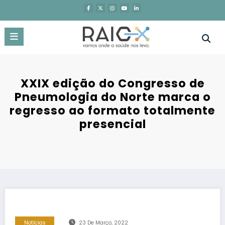
Saltar
para
o
conteúdo
XXIX edição do Congresso de
Pneumologia do Norte marca o
regresso ao formato totalmente
presencial
Notícias
23 De Março, 2022