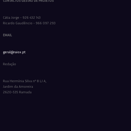
CONTACTOS GESTÃO DE PROJETOS
Cátia Jorge - 926 432 143
Ricardo Gaudêncio - 966 097 293
EMAIL
geral@raiox.pt
Redação
Rua Hermínia Silva nº 8 LJ A,
Jardim da Amoreira
2620-535 Ramada