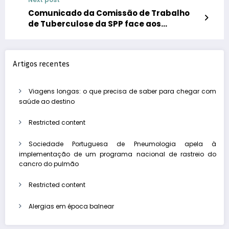
Comunicado da Comissão de Trabalho
de Tuberculose da SPP face aos
resultados do relatório do Centro
Europeu de Prevenção e Controlo de
Doenças e da Organização Mundial da
Artigos recentes
Saúde
Viagens longas: o que precisa de saber para chegar com
saúde ao destino
Restricted content
Sociedade Portuguesa de Pneumologia apela à
implementação de um programa nacional de rastreio do
cancro do pulmão
Restricted content
Alergias em época balnear