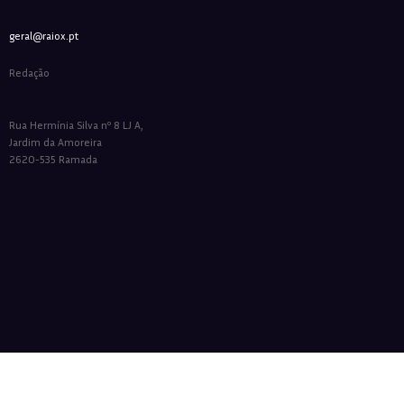
geral@raiox.pt
Redação
Rua Hermínia Silva nº 8 LJ A,
Jardim da Amoreira
2620-535 Ramada