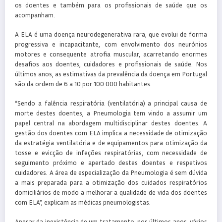
os doentes e também para os profissionais de saúde que os
acompanham.
A ELA é uma doença neurodegenerativa rara, que evolui de forma
progressiva e incapacitante, com envolvimento dos neurónios
motores e consequente atrofia muscular, acarretando enormes
desafios aos doentes, cuidadores e profissionais de saúde. Nos
últimos anos, as estimativas da prevalência da doença em Portugal
são da ordem de 6 a 10 por 100 000 habitantes.
“Sendo a falência respiratória (ventilatória) a principal causa de
morte destes doentes, a Pneumologia tem vindo a assumir um
papel central na abordagem multidisciplinar destes doentes. A
gestão dos doentes com ELA implica a necessidade de otimização
da estratégia ventilatória e de equipamentos para otimização da
tosse e evicção de infeções respiratórias, com necessidade de
seguimento próximo e apertado destes doentes e respetivos
cuidadores. A área de especialização da Pneumologia é sem dúvida
a mais preparada para a otimização dos cuidados respiratórios
domiciliários de modo a melhorar a qualidade de vida dos doentes
com ELA”, explicam as médicas pneumologistas.
Apesar da inexistência de um tratamento, nos últimos anos, vários