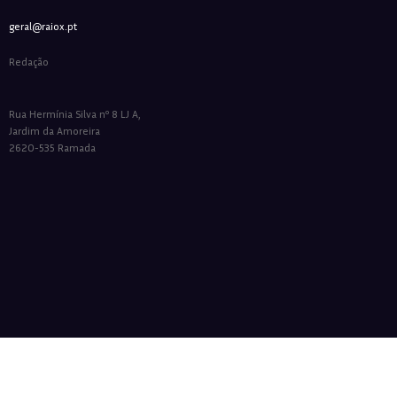
geral@raiox.pt
Redação
Rua Hermínia Silva nº 8 LJ A,
Jardim da Amoreira
2620-535 Ramada