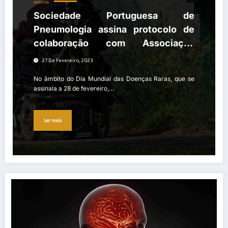
NOTÍCIAS
Sociedade Portuguesa de
Pneumologia assina protocolo de
colaboração com Associação
Portuguesa de Neuromusculares
27 De Fevereiro, 2023
No âmbito do Dia Mundial das Doenças Raras, que se
assinala a 28 de fevereiro,…
Ler mais