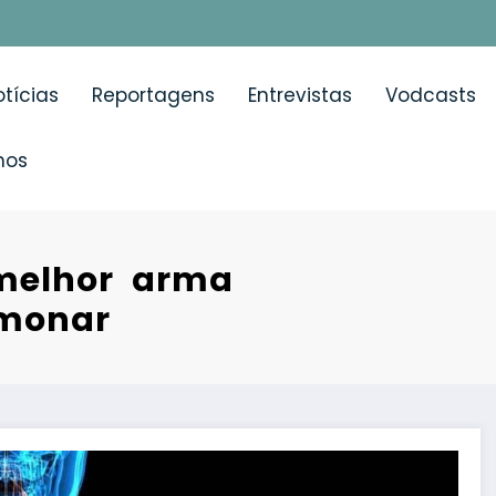
tícias
Reportagens
Entrevistas
Vodcasts
mos
 melhor arma
lmonar