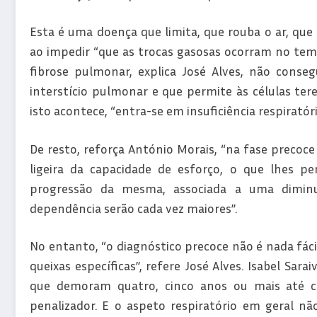
Esta é uma doença que limita, que rouba o ar, que
ao impedir “que as trocas gasosas ocorram no te
fibrose pulmonar, explica José Alves, não conse
interstício pulmonar e que permite às células te
isto acontece, “entra-se em insuficiência respiratóri
De resto, reforça António Morais, “na fase preco
ligeira da capacidade de esforço, o que lhes p
progressão da mesma, associada a uma diminui
dependência serão cada vez maiores”.
No entanto, “o diagnóstico precoce não é nada fáci
queixas específicas”, refere José Alves. Isabel Sar
que demoram quatro, cinco anos ou mais até c
penalizador. E o aspeto respiratório em geral n