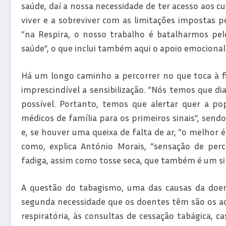
saúde, daí a nossa necessidade de ter acesso aos c
viver e a sobreviver com as limitações impostas pe
“na Respira, o nosso trabalho é batalharmos pe
saúde”, o que inclui também aqui o apoio emocional
Há um longo caminho a percorrer no que toca à fi
imprescindível a sensibilização. “Nós temos que d
possível. Portanto, temos que alertar quer a po
médicos de família para os primeiros sinais”, sen
e, se houver uma queixa de falta de ar, “o melhor 
como, explica António Morais, “sensação de perc
fadiga, assim como tosse seca, que também é um s
A questão do tabagismo, uma das causas da doença
segunda necessidade que os doentes têm são os ace
respiratória, às consultas de cessação tabágica, c