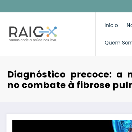
Saltar
para
o
Inicio
No
conteúdo
Quem So
Diagnóstico precoce: a
no combate à fibrose pu