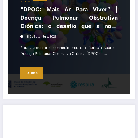
NOTÍCIAS
“DPOC: Mais Ar Para Viver” |
Doença Pulmonar Obstrutiva
Crónica: o desafio que a nova
campanha quer ajudar a combater
18 De Setembro, 2025
Para aumentar o conhecimento e a literacia sobre a
Doença Pulmonar Obstrutiva Crónica (DPOC), a…
Ler mais