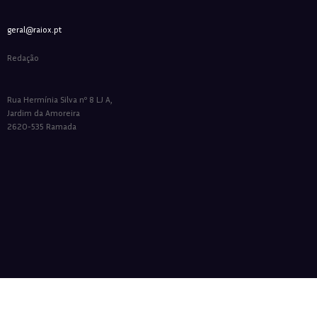
geral@raiox.pt
Redação
Rua Hermínia Silva nº 8 LJ A,
Jardim da Amoreira
2620-535 Ramada