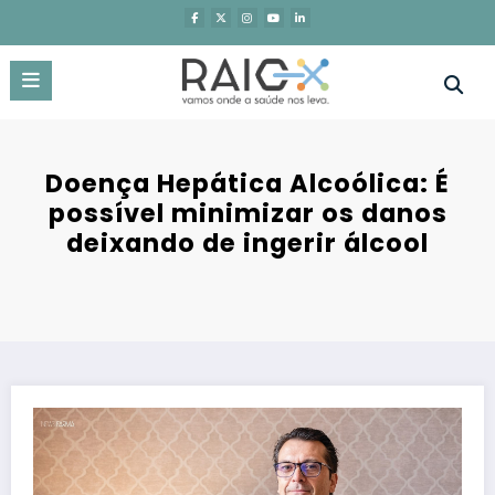
Saltar
para
o
conteúdo
Doença Hepática Alcoólica: É
possível minimizar os danos
deixando de ingerir álcool