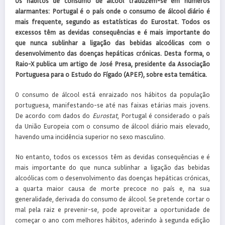
Os hábitos de consumo de álcool traduzem-se em números
alarmantes: Portugal é o país onde o consumo de álcool diário é
mais frequente, segundo as estatísticas do Eurostat. Todos os
excessos têm as devidas consequências e é mais importante do
que nunca sublinhar a ligação das bebidas alcoólicas com o
desenvolvimento das doenças hepáticas crónicas. Desta forma, o
Raio-X publica um artigo de José Presa, presidente da Associação
Portuguesa para o Estudo do Fígado (APEF), sobre esta temática.
O consumo de álcool está enraizado nos hábitos da população
portuguesa, manifestando-se até nas faixas etárias mais jovens.
De acordo com dados do
Eurostat
, Portugal é considerado o país
da União Europeia com o consumo de álcool diário mais elevado,
havendo uma incidência superior no sexo masculino.
No entanto, todos os excessos têm as devidas consequências e é
mais importante do que nunca sublinhar a ligação das bebidas
alcoólicas com o desenvolvimento das doenças hepáticas crónicas,
a quarta maior causa de morte precoce no país e, na sua
generalidade, derivada do consumo de álcool. Se pretende cortar o
mal pela raiz e prevenir-se, pode aproveitar a oportunidade de
começar o ano com melhores hábitos, aderindo à segunda edição