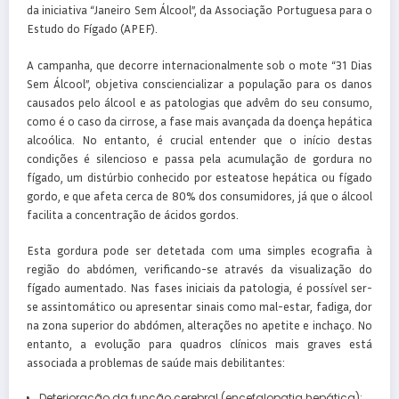
da iniciativa “Janeiro Sem Álcool”, da Associação Portuguesa para o
Estudo do Fígado (APEF).
A campanha, que decorre internacionalmente sob o mote “31 Dias
Sem Álcool”, objetiva consciencializar a população para os danos
causados pelo álcool e as patologias que advêm do seu consumo,
como é o caso da cirrose, a fase mais avançada da doença hepática
alcoólica. No entanto, é crucial entender que o início destas
condições é silencioso e passa pela acumulação de gordura no
fígado, um distúrbio conhecido por esteatose hepática ou fígado
gordo, e que afeta cerca de 80% dos consumidores, já que o álcool
facilita a concentração de ácidos gordos.
Esta gordura pode ser detetada com uma simples ecografia à
região do abdómen, verificando-se através da visualização do
fígado aumentado. Nas fases iniciais da patologia, é possível ser-
se assintomático ou apresentar sinais como mal-estar, fadiga, dor
na zona superior do abdómen, alterações no apetite e inchaço. No
entanto, a evolução para quadros clínicos mais graves está
associada a problemas de saúde mais debilitantes:
Deterioração da função cerebral (encefalopatia hepática);