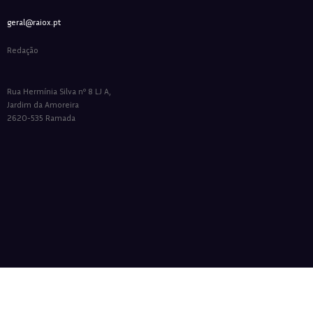
geral@raiox.pt
Redação
Rua Hermínia Silva nº 8 LJ A,
Jardim da Amoreira
2620-535 Ramada