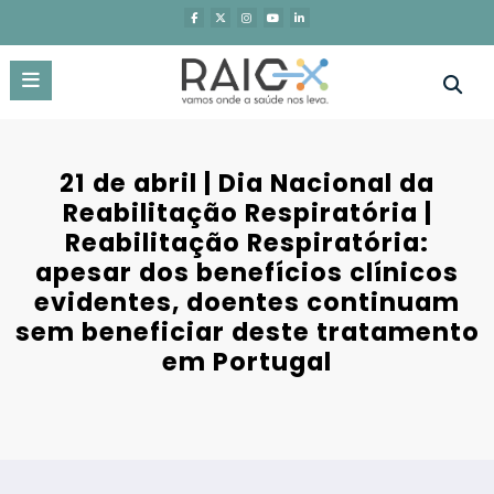
Saltar
para
o
conteúdo
21 de abril | Dia Nacional da
Reabilitação Respiratória |
Reabilitação Respiratória:
apesar dos benefícios clínicos
evidentes, doentes continuam
sem beneficiar deste tratamento
em Portugal