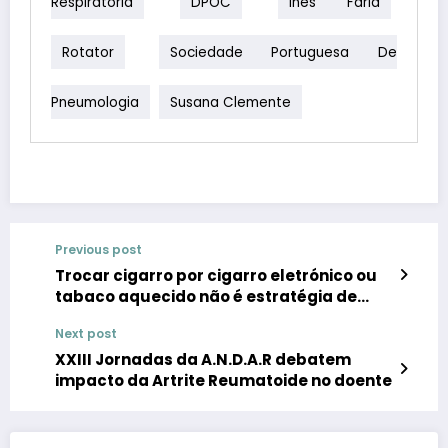
Respiratória
DPOC
Inês Faria
Rotator
Sociedade Portuguesa De
Pneumologia
Susana Clemente
Previous post
Trocar cigarro por cigarro eletrónico ou
tabaco aquecido não é estratégia de
saúde pública comprovada ou segura
Next post
para parar de fumar
XXIII Jornadas da A.N.D.A.R debatem
impacto da Artrite Reumatoide no doente