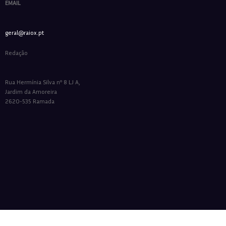
EMAIL
geral@raiox.pt
Redação
Rua Hermínia Silva nº 8 LJ A,
Jardim da Amoreira
2620-535 Ramada